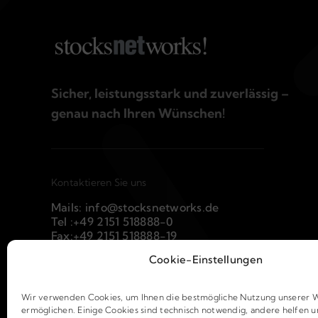
Sicher, leistungsstark und zuverlässig –
genau nach Ihren Wünschen!
Kontaktieren Sie uns
Mails: info@stocksnetworks.de
Tel :+49 2151 518888-0
Fax:+49 2151 518888-19
Cookie-Einstellungen
Wir verwenden Cookies, um Ihnen die bestmögliche Nutzung unserer W
ermöglichen. Einige Cookies sind technisch notwendig, andere helfen u