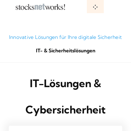
Skip
Toggle
to
Navigation
content
Startseite
Innovative Lösungen für Ihre digitale Sicherheit
Wer wir sind
IT- & Sicherheitslösungen
Unsere Lösungen
IT-Lösungen &
Einblicke & Neuigkeiten
Kontakt & Support
Cybersicherheit