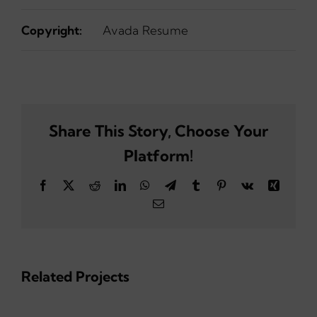
Copyright:
Avada Resume
Share This Story, Choose Your
Platform!
Facebook
X
Reddit
LinkedIn
WhatsApp
Telegram
Tumblr
Pinterest
Vk
Xing
Email
Related Projects